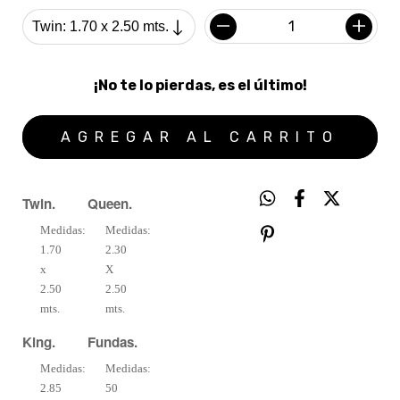
¡No te lo pierdas, es el último!
Twin.
Queen.
Medidas:
Medidas:
1.70
2.30
x
X
2.50
2.50
mts.
mts.
King.
Fundas.
Medidas:
Medidas:
2.85
50