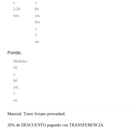
x
x
2.50
80
mts.
cm.
Set
x
2
un.
Funda.
Medidas:
50
x
80
cm.
1
un.
Material: Tusor liviano prewashed.
20% de DESCUENTO pagando con TRANSFERENCIA.