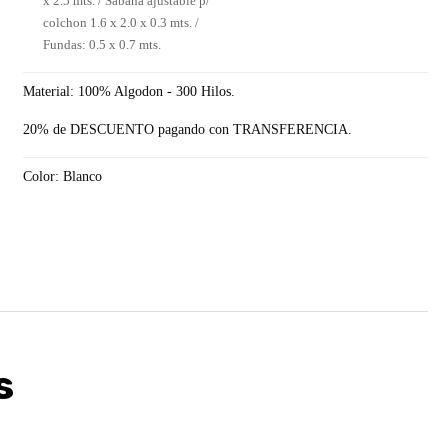
x 2.5 mts. / Sabana ajustable p/
colchon 1.6 x 2.0 x 0.3 mts. /
Fundas: 0.5 x 0.7 mts.
Material: 100% Algodon - 300 Hilos.
20% de DESCUENTO pagando con TRANSFERENCIA.
Color: Blanco
s