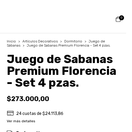
0
Inicio
>
Artículos Decorativos
>
Dormitorio
>
Juego de
Sábanas
>
Juego de Sabanas Premium Florencia - Set 4 pzas.
Juego de Sabanas
Premium Florencia
- Set 4 pzas.
$273.000,00
24
cuotas de
$24.113,86
Ver más detalles