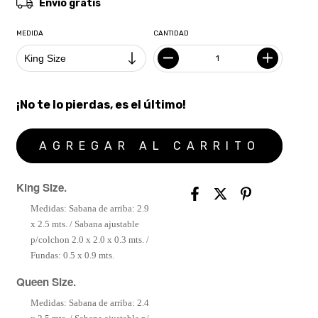
Envío gratis
MEDIDA
CANTIDAD
¡No te lo pierdas, es el último!
King Size.
Medidas: Sabana de arriba: 2.9
x 2.5 mts. / Sabana ajustable
p/colchon 2.0 x 2.0 x 0.3 mts. /
Fundas: 0.5 x 0.9 mts.
Queen Size.
Medidas: Sabana de arriba: 2.4