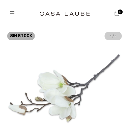
0
SIN STOCK
1
/
1